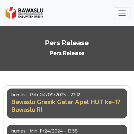
Lompat ke isi utama
Pers Release
Pers Release
humas
|
Rab, 04/09/2025 - 22:12
Bawaslu Gresik Gelar Apel HUT ke-17
Bawaslu RI
humas
|
Min, 11/24/2024 - 13:58