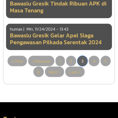
Bawaslu Gresik Tindak Ribuan APK di
Masa Tenang
humas
|
Min, 11/24/2024 - 13:43
Bawaslu Gresik Gelar Apel Siaga
Pengawasan Pilkada Serentak 2024
First page
Halaman sebelumnya
Pengawasan
Pengawasan
Halaman sekarang
Pengawasan
Penga
« First
‹ Previous
1
2
3
4
5
Pengawasan
Halaman berikutnya
Last page
6
Next ›
Last »