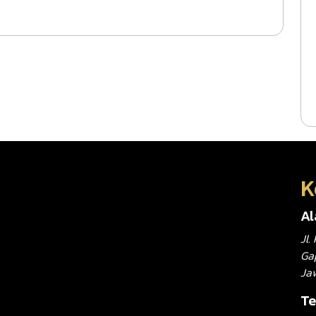
K
A
Jl
Gap
Ja
Te