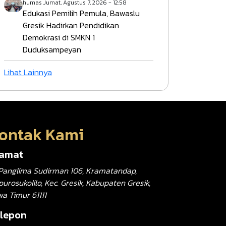
humas
Jumat, Agustus 7, 2026 - 12:58
Edukasi Pemilih Pemula, Bawaslu
Gresik Hadirkan Pendidikan
Demokrasi di SMKN 1
Duduksampeyan
Lihat Lainnya
ontak Kami
lamat
. Panglima Sudirman 106, Kramatandap,
urosukolilo, Kec. Gresik, Kabupaten Gresik,
wa Timur 61111
lepon