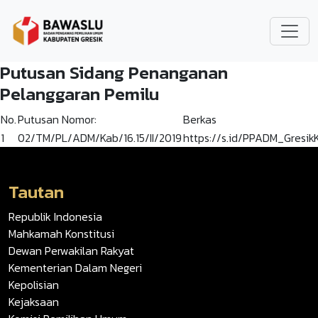
Lompat ke isi utama
Putusan Sidang Penanganan
Pelanggaran Pemilu
No.
Putusan Nomor:
Berkas
1
02/TM/PL/ADM/Kab/16.15/II/2019
https://s.id/PPADM_Gresi
Tautan
Republik Indonesia
Mahkamah Konstitusi
Dewan Perwakilan Rakyat
Kementerian Dalam Negeri
Kepolisian
Kejaksaan