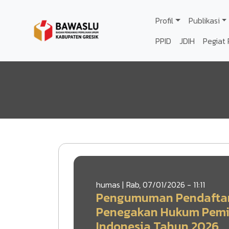
Lompat ke isi utama
Profil
Publikasi
PPID
JDIH
Pegiat 
humas |
Rab, 07/01/2026 - 11:11
Pengumuman Pendaftar
Penegakan Hukum Pemil
Indonesia Tahun 2026