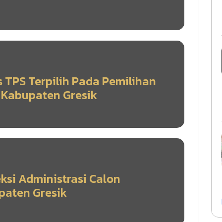
PS Terpilih Pada Pemilihan
 Kabupaten Gresik
si Administrasi Calon
paten Gresik