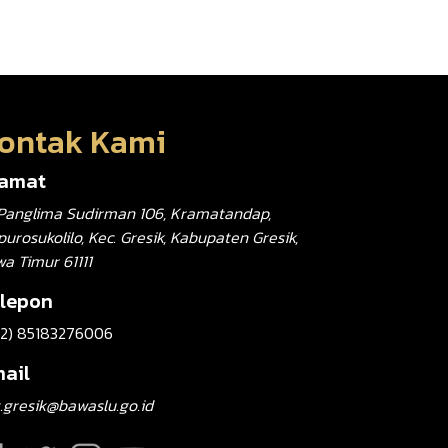
ontak Kami
lamat
. Panglima Sudirman 106, Kramatandap,
urosukolilo, Kec. Gresik, Kabupaten Gresik,
wa Timur 61111
lepon
62) 85183276006
ail
.gresik@bawaslu.go.id