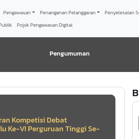
Pengawasan
Penanganan Pelanggaran
Penyelesaian S
Publik
Pojok Pengawasan Digital
Pengumuman
B
an Kompetisi Debat
u Ke-VI Perguruan Tinggi Se-