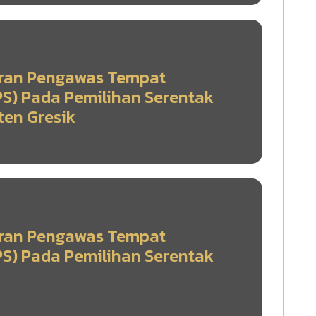
ran Pengawas Tempat
S) Pada Pemilihan Serentak
ten Gresik
ran Pengawas Tempat
S) Pada Pemilihan Serentak