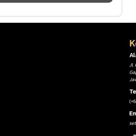
K
A
Jl
Gap
Ja
Te
(+
Em
set