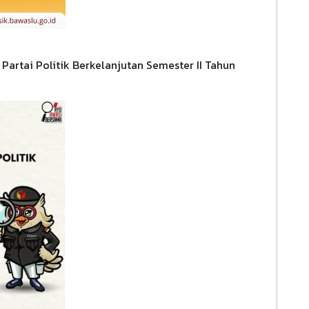
artai Politik Berkelanjutan Semester II Tahun