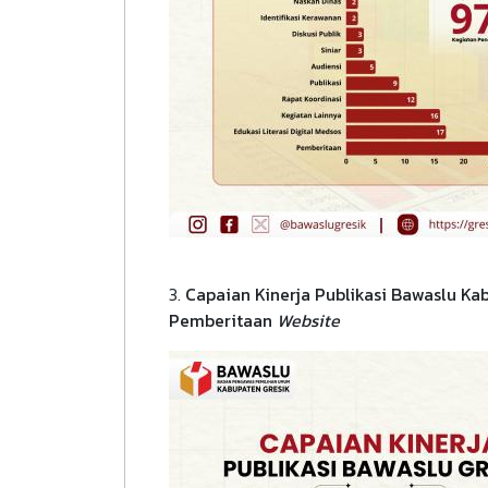
3.
Capaian Kinerja Publikasi Bawaslu Ka
Pemberitaan
Website