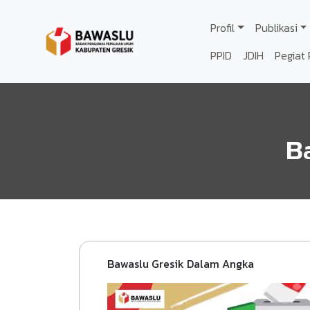
Lompat ke isi utama
Profil
Publikasi
PPID
JDIH
Pegiat 
B
Bawaslu Gresik Dalam Angka