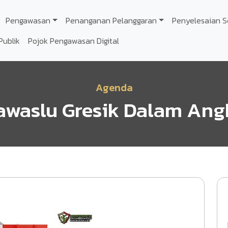
Pengawasan
Penanganan Pelanggaran
Penyelesaian S
Publik
Pojok Pengawasan Digital
Agenda
awaslu Gresik Dalam Ang