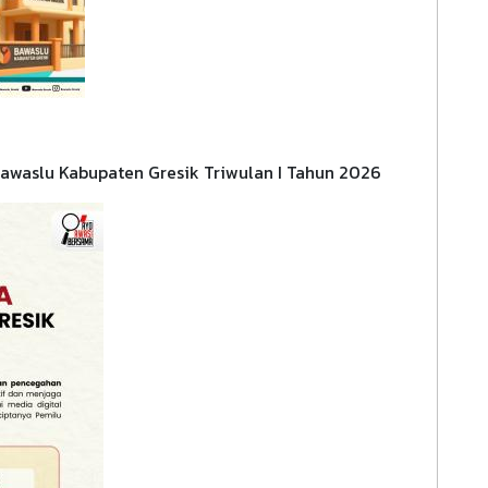
awaslu Kabupaten Gresik Triwulan I Tahun 2026