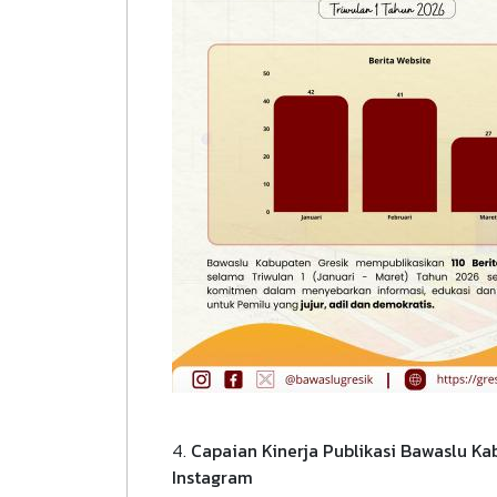
4.
Capaian Kinerja Publikasi Bawaslu Ka
Instagram