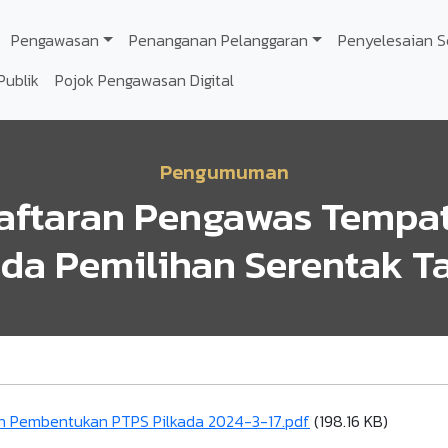
Pengawasan
Penanganan Pelanggaran
Penyelesaian S
Publik
Pojok Pengawasan Digital
Pengumuman
ftaran Pengawas Tempat
ada Pemilihan Serentak T
 Pembentukan PTPS Pilkada 2024-3-17.pdf
(198.16 KB)