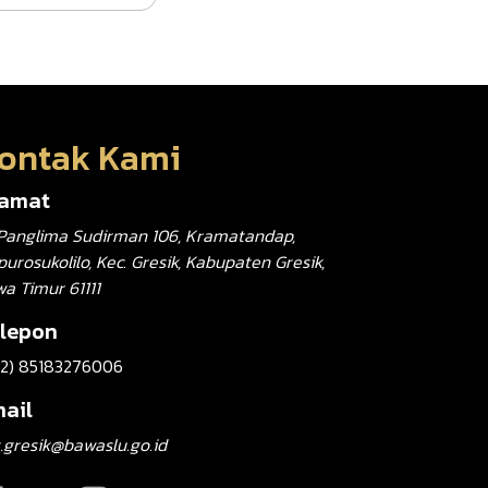
ontak Kami
lamat
. Panglima Sudirman 106, Kramatandap,
urosukolilo, Kec. Gresik, Kabupaten Gresik,
wa Timur 61111
lepon
62) 85183276006
ail
.gresik@bawaslu.go.id