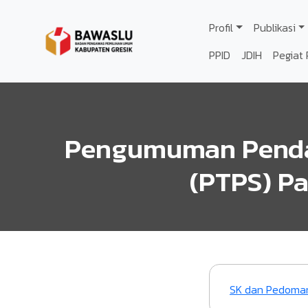
Lompat ke isi utama
Profil
Publikasi
PPID
JDIH
Pegiat 
Pengumuman Penda
(PTPS) P
File
SK dan Pedoman