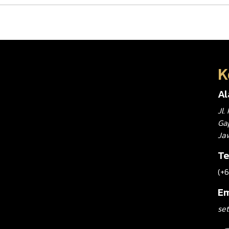
K
A
Jl
Gap
Ja
Te
(+
Em
set