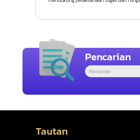
Pencarian
Tautan