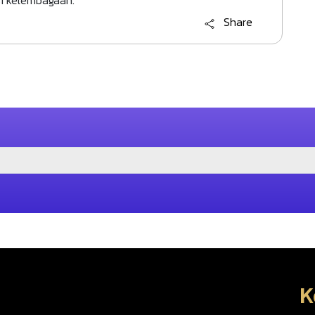
Share
K