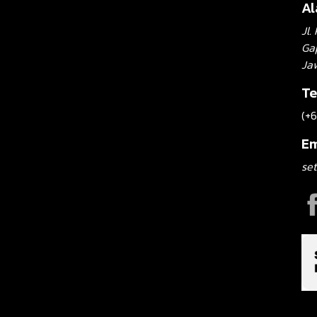
A
Jl
Gap
Ja
Te
(+
Em
set