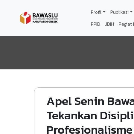
Lompat ke isi utama
Profil
Publikasi
PPID
JDIH
Pegiat 
Apel Senin Bawa
Tekankan Disipl
Profesionalism