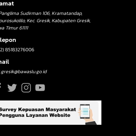
lamat
. Panglima Sudirman 106, Kramatandap,
urosukolilo, Kec. Gresik, Kabupaten Gresik,
wa Timur 61111
lepon
62) 85183276006
ail
.gresik@bawaslu.go.id